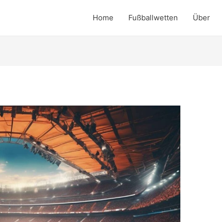
Home
Fußballwetten
Über