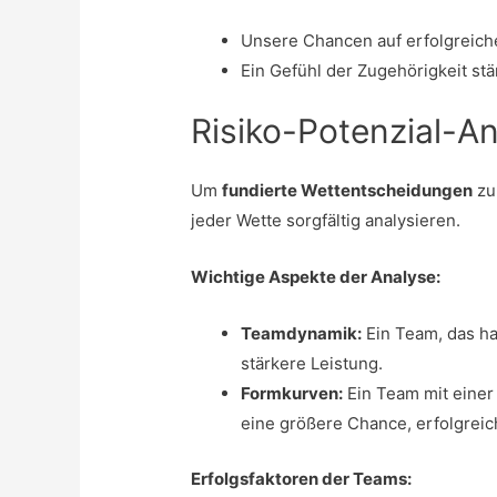
Unsere Chancen auf erfolgreic
Ein Gefühl der Zugehörigkeit st
Risiko-Potenzial-A
Um
fundierte Wettentscheidungen
zu 
jeder Wette sorgfältig analysieren.
Wichtige Aspekte der Analyse:
Teamdynamik:
Ein Team, das ha
stärkere Leistung.
Formkurven:
Ein Team mit einer 
eine größere Chance, erfolgreic
Erfolgsfaktoren der Teams: