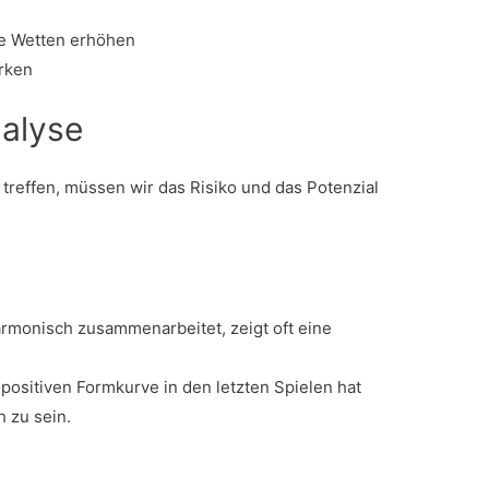
he Wetten erhöhen
ärken
nalyse
treffen, müssen wir das Risiko und das Potenzial
rmonisch zusammenarbeitet, zeigt oft eine
positiven Formkurve in den letzten Spielen hat
h zu sein.