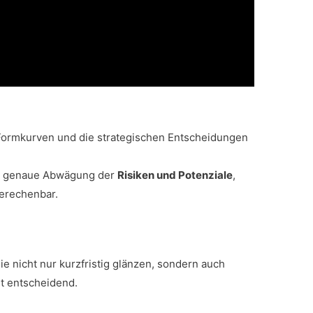
 Formkurven und die strategischen Entscheidungen
ne genaue Abwägung der
Risiken und Potenziale
,
berechenbar.
e nicht nur kurzfristig glänzen, sondern auch
st entscheidend.