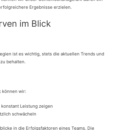
erfolgreichere Ergebnisse erzielen.
ven im Blick
egien ist es wichtig, stets die aktuellen Trends und
zu behalten.
 können wir:
konstant Leistung zeigen
ötzlich schwächeln
licke in die Erfolgsfaktoren eines Teams. Die