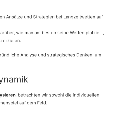
en Ansätze und Strategien bei Langzeitwetten auf
darüber, wie man am besten seine Wetten platziert,
 erzielen.
gründliche Analyse und strategisches Denken, um
ynamik
ysieren
, betrachten wir sowohl die individuellen
menspiel auf dem Feld.