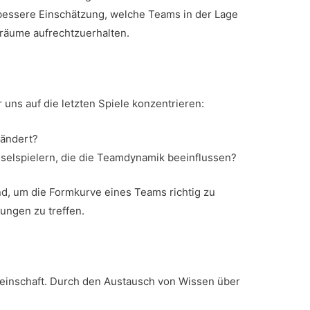
 bessere Einschätzung, welche Teams in der Lage
träume aufrechtzuerhalten.
r uns auf die letzten Spiele konzentrieren:
eändert?
selspielern, die die Teamdynamik beeinflussen?
d, um die Formkurve eines Teams richtig zu
ungen zu treffen.
meinschaft. Durch den Austausch von Wissen über