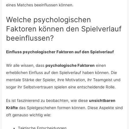
eines Matches beeinflussen können.
Welche psychologischen
Faktoren können den Spielverlauf
beeinflussen?
Einfluss psychologischer Faktoren auf den Spielverlauf
Wir alle wissen, dass
psychologische Faktoren
einen
erheblichen Einfluss auf den Spielverlauf haben können. Die
mentale Stärke der Spieler, ihre Motivation, ihr Teamgeist und
sogar ihr Selbstvertrauen spielen eine entscheidende Rolle.
Es ist faszinierend zu beobachten, wie diese
unsichtbaren
Kräfte
das Spielgeschehen formen können. Diese Aspekte sind
oft genauso wichtig wie:
Taktische Entscheidungen