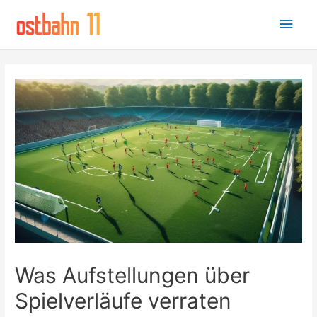
Main
Men
Was Aufstellungen über
Spielverläufe verraten