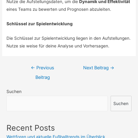
Nutze die Aufstellungsdaten, um die
Dynamik und Effektivität
eines Teams zu bewerten und Prognosen abzuleiten.
Schlüssel zur Spielentwicklung
Die Schlüssel zur Spielentwicklung liegen in den Aufstellungen.
Nutze sie weise für deine Analyse und Vorhersagen.
Beitrags-
←
Previous
Next Beitrag
→
Navigation
Beitrag
Suchen
Suchen
Recent Posts
Wettforen und aktuelle Fußballtrends im Überblick