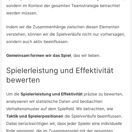
sondern im Kontext der gesamten Teamstrategie betrachtet
werden müssen.
Indem wir die Zusammenhänge zwischen diesen Elementen
verstehen, können wir die Spielverläufe nicht nur vorhersagen,
sondern auch aktiv beeinflussen.
Gemeinsam formen wir das Spiel
, das wir lieben.
Spielerleistung und Effektivität
bewerten
Um die
Spielerleistung und Effektivität
präzise zu bewerten,
analysieren wir statistische Daten und beobachten
Verhaltensmuster auf dem Spielfeld. Wir betrachten, wie
Taktik und Spielerpositionen
die Spielverläufe beeinflussen.
Dabei berücksichtigen wir, dass jeder Spieler eine individuelle
Rolle einnimmt, die im Zusammenspiel mit der gesamten