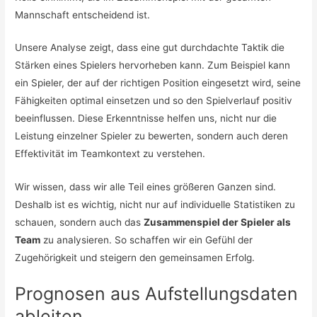
Mannschaft entscheidend ist.
Unsere Analyse zeigt, dass eine gut durchdachte Taktik die
Stärken eines Spielers hervorheben kann. Zum Beispiel kann
ein Spieler, der auf der richtigen Position eingesetzt wird, seine
Fähigkeiten optimal einsetzen und so den Spielverlauf positiv
beeinflussen. Diese Erkenntnisse helfen uns, nicht nur die
Leistung einzelner Spieler zu bewerten, sondern auch deren
Effektivität im Teamkontext zu verstehen.
Wir wissen, dass wir alle Teil eines größeren Ganzen sind.
Deshalb ist es wichtig, nicht nur auf individuelle Statistiken zu
schauen, sondern auch das
Zusammenspiel der Spieler als
Team
zu analysieren. So schaffen wir ein Gefühl der
Zugehörigkeit und steigern den gemeinsamen Erfolg.
Prognosen aus Aufstellungsdaten
ableiten