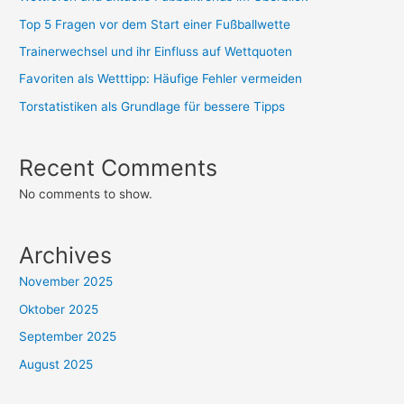
Top 5 Fragen vor dem Start einer Fußballwette
Trainerwechsel und ihr Einfluss auf Wettquoten
Favoriten als Wetttipp: Häufige Fehler vermeiden
Torstatistiken als Grundlage für bessere Tipps
Recent Comments
No comments to show.
Archives
November 2025
Oktober 2025
September 2025
August 2025