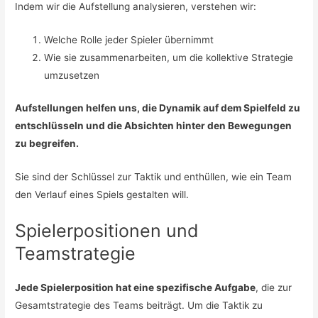
Indem wir die Aufstellung analysieren, verstehen wir:
Welche Rolle jeder Spieler übernimmt
Wie sie zusammenarbeiten, um die kollektive Strategie
umzusetzen
Aufstellungen helfen uns, die Dynamik auf dem Spielfeld zu
entschlüsseln und die Absichten hinter den Bewegungen
zu begreifen.
Sie sind der Schlüssel zur Taktik und enthüllen, wie ein Team
den Verlauf eines Spiels gestalten will.
Spielerpositionen und
Teamstrategie
Jede Spielerposition hat eine spezifische Aufgabe
, die zur
Gesamtstrategie des Teams beiträgt. Um die Taktik zu