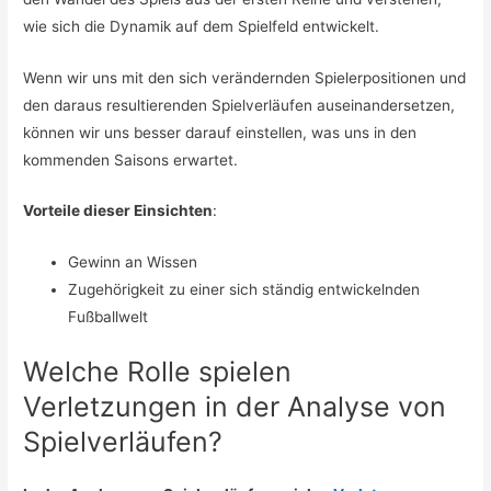
wie sich die Dynamik auf dem Spielfeld entwickelt.
Wenn wir uns mit den sich verändernden Spielerpositionen und
den daraus resultierenden Spielverläufen auseinandersetzen,
können wir uns besser darauf einstellen, was uns in den
kommenden Saisons erwartet.
Vorteile dieser Einsichten
:
Gewinn an Wissen
Zugehörigkeit zu einer sich ständig entwickelnden
Fußballwelt
Welche Rolle spielen
Verletzungen in der Analyse von
Spielverläufen?