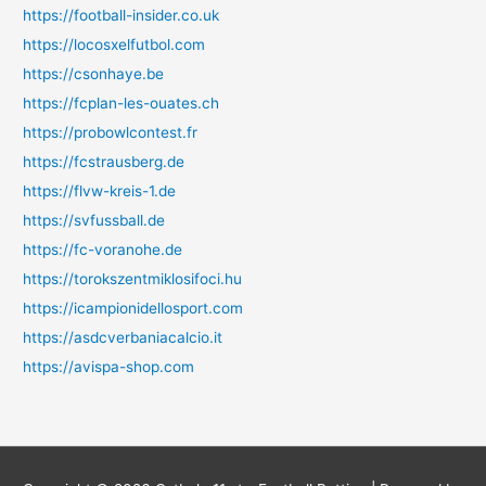
https://football-insider.co.uk
https://locosxelfutbol.com
https://csonhaye.be
https://fcplan-les-ouates.ch
https://probowlcontest.fr
https://fcstrausberg.de
https://flvw-kreis-1.de
https://svfussball.de
https://fc-voranohe.de
https://torokszentmiklosifoci.hu
https://icampionidellosport.com
https://asdcverbaniacalcio.it
https://avispa-shop.com