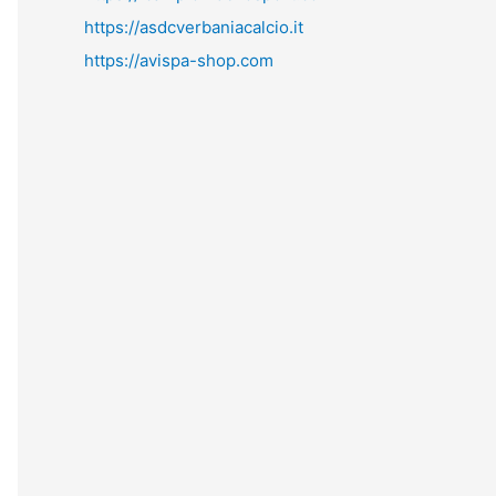
https://asdcverbaniacalcio.it
https://avispa-shop.com