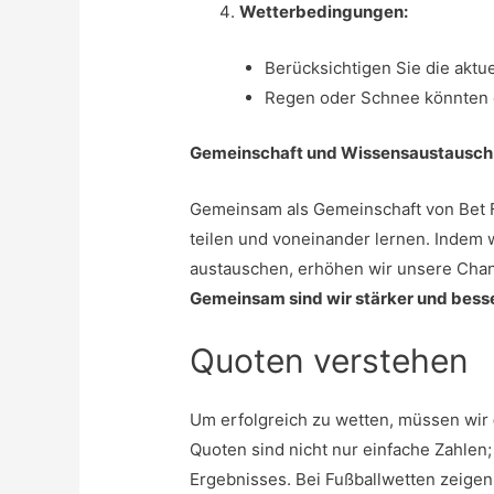
Wetterbedingungen:
Berücksichtigen Sie die aktu
Regen oder Schnee könnten d
Gemeinschaft und Wissensaustausch
Gemeinsam als Gemeinschaft von Bet 
teilen und voneinander lernen. Indem 
austauschen, erhöhen wir unsere Chan
Gemeinsam sind wir stärker und besse
Quoten verstehen
Um erfolgreich zu wetten, müssen wir
Quoten sind nicht nur einfache Zahlen;
Ergebnisses. Bei Fußballwetten zeigen