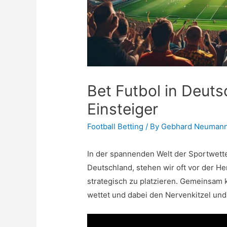
Bet Futbol in Deuts
Einsteiger
Football Betting
/ By
Gebhard Neuman
In der spannenden Welt der Sportwet
Deutschland, stehen wir oft vor der H
strategisch zu platzieren. Gemeinsam 
wettet und dabei den Nervenkitzel und