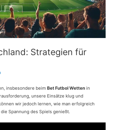
chland: Strategien für
n
ten, insbesondere beim
Bet Futbol Wetten
in
erausforderung, unsere Einsätze klug und
können wir jedoch lernen, wie man erfolgreich
 die Spannung des Spiels genießt.