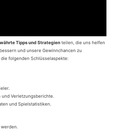
währte Tipps und Strategien
teilen, die uns helfen
erbessern und unsere Gewinnchancen zu
 die folgenden Schlüsselaspekte:
eler.
 und Verletzungsberichte.
ten und Spielstatistiken.
 werden.