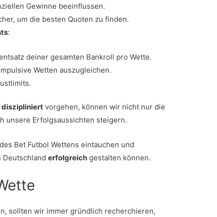
nziellen Gewinne beeinflussen.
er, um die besten Quoten zu finden.
ts
:
entsatz deiner gesamten Bankroll pro Wette.
impulsive Wetten auszugleichen.
stlimits.
d
diszipliniert
vorgehen, können wir nicht nur die
h unsere Erfolgsaussichten steigern.
 des Bet Futbol Wettens eintauchen und
in Deutschland
erfolgreich
gestalten können.
Wette
n, sollten wir immer gründlich recherchieren,