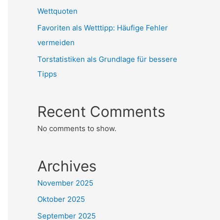
Wettquoten
Favoriten als Wetttipp: Häufige Fehler
vermeiden
Torstatistiken als Grundlage für bessere
Tipps
Recent Comments
No comments to show.
Archives
November 2025
Oktober 2025
September 2025